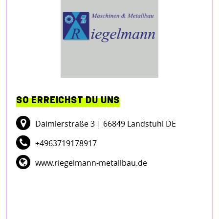
SO ERREICHST DU UNS
Daimlerstraße 3
| 66849 Landstuhl DE
+4963719178917
www.riegelmann-metallbau.de