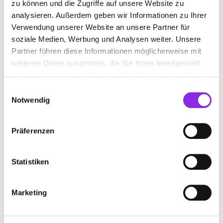
zu können und die Zugriffe auf unsere Website zu
analysieren. Außerdem geben wir Informationen zu Ihrer
Verwendung unserer Website an unsere Partner für
soziale Medien, Werbung und Analysen weiter. Unsere
Partner führen diese Informationen möglicherweise mit
weiteren Daten zusammen, die Sie ihnen bereitgestellt
haben oder die sie im Rahmen Ihrer Nutzung der Dienste
Geschlossen - öffnet morgen um
Schließt in 33 Minuten
09:00 Uhr
gesammelt haben.
Einwilligungsauswahl
Müller-Wendel
Schwerdtfeger
Notwendig
Steuerberatungsgesellschaft
Kompetenz-Zentrum
Mbh
Kaiserslautern
Die Müller-Wendel
Das Schwerdtfeger Kompetenz-
Präferenzen
Steuerberatungsgesellschaft
Zentrum Kaiserslautern steht
mbH ist Ihr zuverlässiger
seit über 135 Jahren für
Statistiken
Steuerberater in Kaiserslautern.
herausragende Fachkompetenz
Unser erfahrenes Team bietet
in der Orthopädie-
Mehr erfahren
Mehr erfahren
maßgeschneide
Schuhtechnik und al
Marketing
Weitere Beiträge