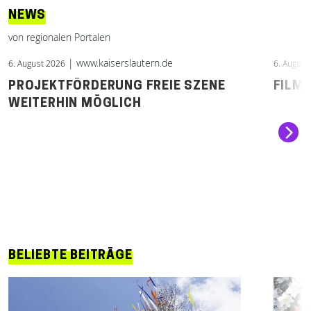
NEWS
von regionalen Portalen
| www.kaiserslautern.de
6. August 2026
6. August
PROJEKTFÖRDERUNG FREIE SZENE
FILM
WEITERHIN MÖGLICH
BELIEBTE BEITRÄGE