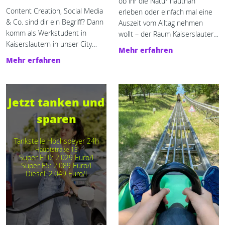
ob ihr die Natur hautnah
Content Creation, Social Media
erleben oder einfach mal eine
& Co. sind dir ein Begriff? Dann
Auszeit vom Alltag nehmen
komm als Werkstudent in
wollt – der Raum Kaiserslautern
Kaiserslautern in unser City
hält für Gruppen und Familien
Mehr erfahren
Blog Team!
spannende Möglichkeiten zum
Mehr erfahren
Außergewöhnlich Übernachten
bereit.
Jetzt tanken und
sparen
Tankstelle Hochspeyer 24h
Hauptstraße 13
Super E10: 2.029 Euro/l
Super E5: 2.089 Euro/l
Diesel: 2.049 Euro/l