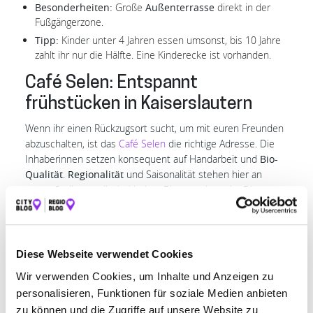
Besonderheiten:
Große
Außenterrasse
direkt in der
Fußgängerzone.
Tipp:
Kinder unter 4 Jahren essen umsonst, bis 10 Jahre
zahlt ihr nur die Hälfte. Eine Kinderecke ist vorhanden.
Café Selen: Entspannt
frühstücken in Kaiserslautern
Wenn ihr einen Rückzugsort sucht, um mit euren Freunden
abzuschalten, ist das
Café Selen
die richtige Adresse. Die
Inhaberinnen setzen konsequent auf Handarbeit und
Bio-
Qualität
.
Regionalität
und Saisonalität stehen hier an
erster Stelle, was ihr bei jedem Bissen schmeckt. Die
Atmosphäre ist ruhig und bodenständig – ideal für alle, die
Wert auf bewussten Genuss und
regionale Produkte
legen.
Diese Webseite verwendet Cookies
Adresse:
Mannheimer Straße 139, 67657 Kaiserslautern
Wir verwenden Cookies, um Inhalte und Anzeigen zu
Öffnungszeiten:
Di–Sa 10:00–18:00 Uhr, So 11:00–17:00
personalisieren, Funktionen für soziale Medien anbieten
Uhr (Mo Ruhetag)
zu können und die Zugriffe auf unsere Website zu
Tipp:
Fokus auf Nachhaltigkeit und Entspannung