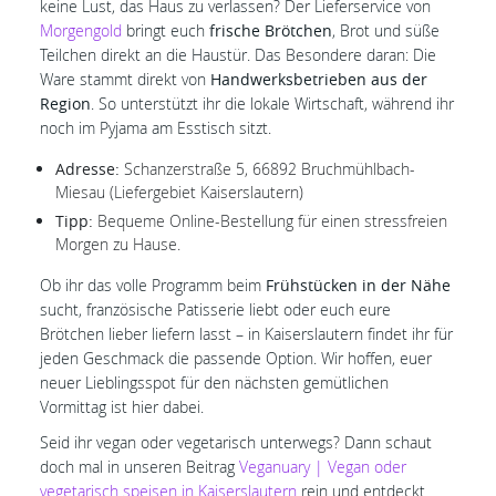
keine Lust, das Haus zu verlassen? Der Lieferservice von
Morgengold
bringt euch
frische Brötchen
, Brot und süße
Teilchen direkt an die Haustür. Das Besondere daran: Die
Ware stammt direkt von
Handwerksbetrieben aus der
Region
. So unterstützt ihr die lokale Wirtschaft, während ihr
noch im Pyjama am Esstisch sitzt.
Adresse:
Schanzerstraße 5, 66892 Bruchmühlbach-
Miesau (Liefergebiet Kaiserslautern)
Tipp:
Bequeme Online-Bestellung für einen stressfreien
Morgen zu Hause.
Ob ihr das volle Programm beim
Frühstücken in der Nähe
sucht, französische Patisserie liebt oder euch eure
Brötchen lieber liefern lasst – in Kaiserslautern findet ihr für
jeden Geschmack die passende Option. Wir hoffen, euer
neuer Lieblingsspot für den nächsten gemütlichen
Vormittag ist hier dabei.
Seid ihr vegan oder vegetarisch unterwegs? Dann schaut
doch mal in unseren Beitrag
Veganuary | Vegan oder
vegetarisch speisen in Kaiserslautern
rein und entdeckt